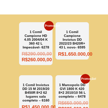
Promoção!
1 Comil
1 Comil
Campione HD
Campione
4.05 2004/04 K
Invictus DD
360 42 L
2022/23 B420R+
Impecável- 6278
43 L novo- 6595
R$
290.000,00
R$
1.650.000,00
R$
260.000,00
Promoção!
1 Comil Invictus
1 Marcopolo DD
DD 15 M 2019/20
GVI 1800 K 420
B450R 8×2 62
8×2 2010/10 56 L
lugares sala
completo – 6478
completo – 6160
R$
650.000,00
R$
1.450.000,00