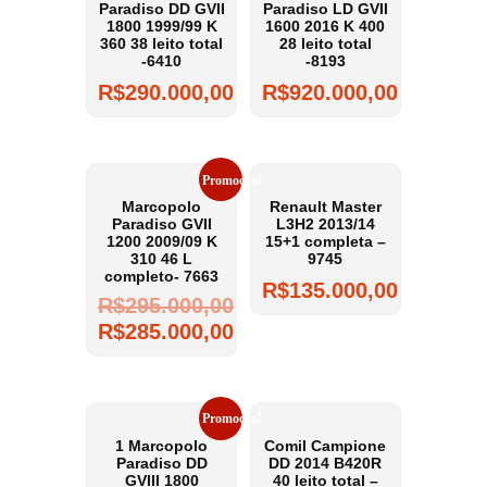
Paradiso DD GVII
Paradiso LD GVII
1800 1999/99 K
1600 2016 K 400
360 38 leito total
28 leito total
-6410
-8193
R$
290.000,00
R$
920.000,00
Promoção!
Marcopolo
Renault Master
Paradiso GVII
L3H2 2013/14
1200 2009/09 K
15+1 completa –
310 46 L
9745
completo- 7663
R$
135.000,00
R$
295.000,00
R$
285.000,00
Promoção!
1 Marcopolo
Comil Campione
Paradiso DD
DD 2014 B420R
GVIII 1800
40 leito total –