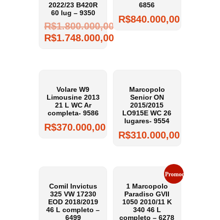
2022/23 B420R
6856
60 lug – 9350
R$
840.000,00
R$
1.800.000,00
R$
1.748.000,00
Volare W9
Marcopolo
Limousine 2013
Senior ON
21 L WC Ar
2015/2015
completa- 9586
LO915E WC 26
lugares- 9554
R$
370.000,00
R$
310.000,00
Promoção!
Comil Invictus
1 Marcopolo
325 VW 17230
Paradiso GVII
EOD 2018/2019
1050 2010/11 K
46 L completo –
340 46 L
6499
completo – 6278