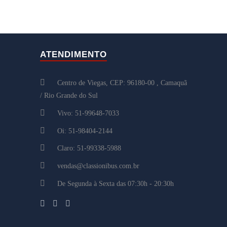
ATENDIMENTO
Centro de Viegas, CEP: 96180-00 , Camaquã
/ Rio Grande do Sul
Vivo: 51-99648-7033
Oi: 51-98404-2144
Claro: 51-99338-5988
vendas@classionibus.com.br
De Segunda à Sexta das 07:30h - 20:30h