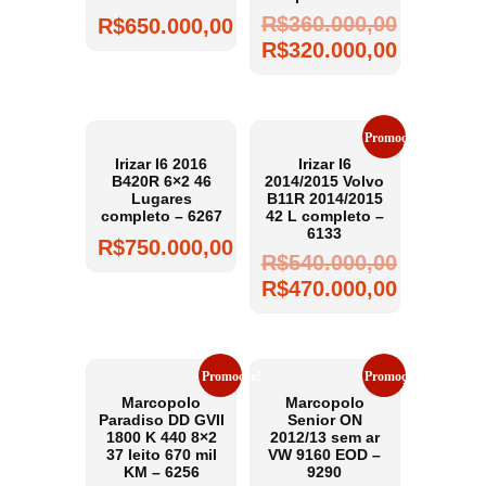
R$
360.000,00
R$
650.000,00
R$
320.000,00
Promoção!
Irizar I6 2016
Irizar I6
B420R 6×2 46
2014/2015 Volvo
Lugares
B11R 2014/2015
completo – 6267
42 L completo –
6133
R$
750.000,00
R$
540.000,00
R$
470.000,00
Promoção!
Promoção!
Marcopolo
Marcopolo
Paradiso DD GVII
Senior ON
1800 K 440 8×2
2012/13 sem ar
37 leito 670 mil
VW 9160 EOD –
KM – 6256
9290