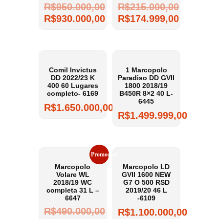
R$
950.000,00
R$
215.000,00
R$
930.000,00
R$
174.999,00
Comil Invictus
1 Marcopolo
DD 2022/23 K
Paradiso DD GVII
400 60 Lugares
1800 2018/19
completo- 6169
B450R 8×2 40 L-
6445
R$
1.650.000,00
R$
1.499.999,00
Promoção!
Marcopolo
Marcopolo LD
Volare WL
GVII 1600 NEW
2018/19 WC
G7 O 500 RSD
completa 31 L –
2019/20 46 L
6647
-6109
R$
490.000,00
R$
1.100.000,00